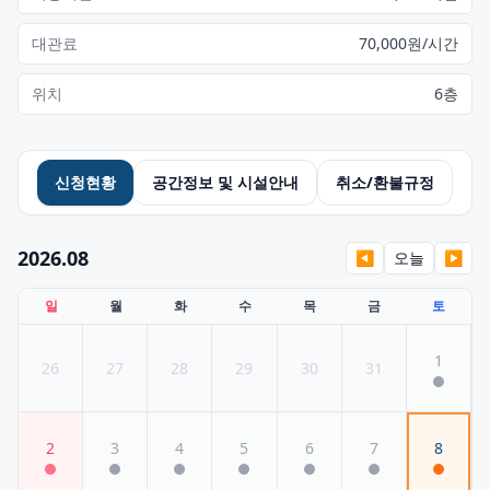
대관료
70,000원/시간
위치
6
층
신청현황
공간정보 및 시설안내
취소/환불규정
2026.08
◀
오늘
▶
일
월
화
수
목
금
토
1
26
27
28
29
30
31
2
3
4
5
6
7
8